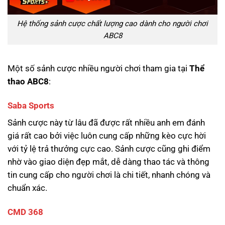
Hệ thống sảnh cược chất lượng cao dành cho người chơi
ABC8
Một số sảnh cược nhiều người chơi tham gia tại
Thể
thao ABC8
:
Saba Sports
Sảnh cược này từ lâu đã được rất nhiều anh em đánh
giá rất cao bởi việc luôn cung cấp những kèo cực hời
với tỷ lệ trả thưởng cực cao. Sảnh cược cũng ghi điểm
nhờ vào giao diện đẹp mắt, dễ dàng thao tác và thông
tin cung cấp cho người chơi là chi tiết, nhanh chóng và
chuẩn xác.
CMD 368