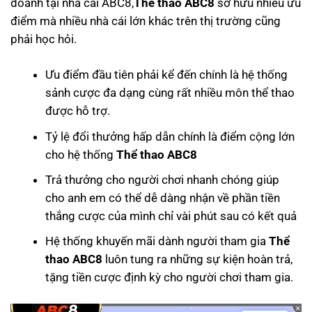
doanh tại nhà cái ABC8,
Thể thao ABC8
sở hữu nhiều ưu
điểm mà nhiều nhà cái lớn khác trên thị trường cũng
phải học hỏi.
Ưu điểm đầu tiên phải kể đến chính là hệ thống
sảnh cược đa dạng cùng rất nhiều môn thể thao
được hỗ trợ.
Tỷ lệ đổi thưởng hấp dẫn chính là điểm cộng lớn
cho hệ thống
Thể thao ABC8
Trả thưởng cho người chơi nhanh chóng giúp
cho anh em có thể dễ dàng nhận về phần tiền
thắng cược của mình chỉ vài phút sau có kết quả
Hệ thống khuyến mãi dành người tham gia
Thể
thao ABC8
luôn tung ra những sự kiện hoàn trả,
tặng tiền cược định kỳ cho người chơi tham gia.