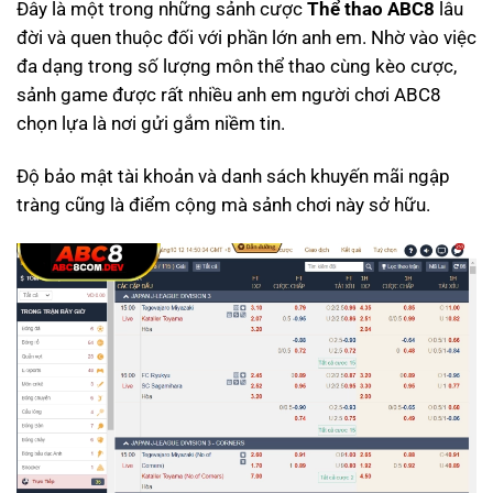
Đây là một trong những sảnh cược
Thể thao ABC8
lâu
đời và quen thuộc đối với phần lớn anh em. Nhờ vào việc
đa dạng trong số lượng môn thể thao cùng kèo cược,
sảnh game được rất nhiều anh em người chơi ABC8
chọn lựa là nơi gửi gắm niềm tin.
Độ bảo mật tài khoản và danh sách khuyến mãi ngập
tràng cũng là điểm cộng mà sảnh chơi này sở hữu.