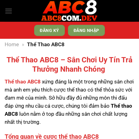
Bỏ
qua
nội
dung
ĐĂNG KÝ
ĐĂNG NHẬP
Home
»
Thể Thao ABC8
Thể Thao ABC8 – Sân Chơi Uy Tín Trả
Thưởng Nhanh Chóng
Thể thao ABC8
xứng đáng là một trong những sân chơi
mà anh em yêu thích cược thể thao có thể thỏa sức với
đam mê của mình. Sở hữu đầy đủ những môn thi đấu
đáp ứng nhu cầu cá cược, chúng tôi đảm bảo
Thể thao
ABC8
luôn nằm ở top đầu những sân chơi chất lượng
nhất thị trường.
Tổng quan về cược thể thao ABC8