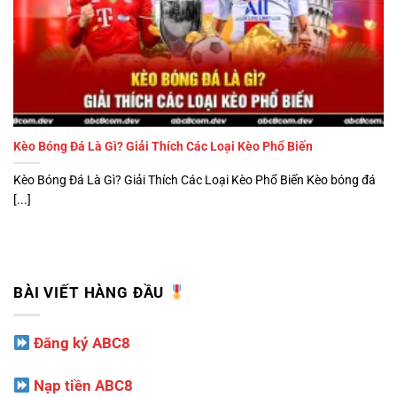
Kèo Bóng Đá Là Gì? Giải Thích Các Loại Kèo Phổ Biến
Kèo Bóng Đá Là Gì? Giải Thích Các Loại Kèo Phổ Biến Kèo bóng đá
[...]
BÀI VIẾT HÀNG ĐẦU
Đăng ký ABC8
Nạp tiền ABC8