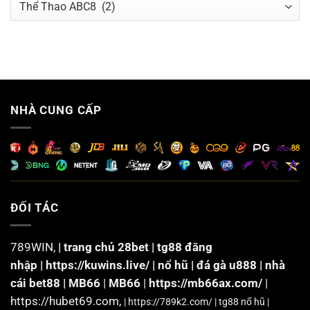
Danh
Sách
Chuyên
Mục
NHÀ CUNG CẤP
ĐỐI TÁC
789WIN
,
|
trang chủ 28bet
|
tg88 đăng
nhập
|
https://kuwins.live/
|
nổ hũ
|
đá gà u888
|
nhà
cái bet88
|
MB66
|
MB66
|
https://mb66ax.com/
|
https://hubet69.com
,
|
https://789k2.com/
|
tg88 nổ hũ
|