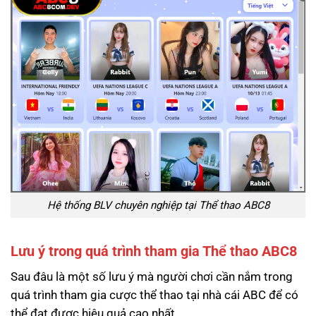
Hệ thống BLV chuyên nghiệp tại Thể thao ABC8
Lưu ý trong quá trình tham gia Thể thao ABC8
Sau đâu là một số lưu ý mà người chơi cần nắm trong
quá trình tham gia cược thể thao tại nhà cái ABC để có
thể đạt được hiệu quả cao nhất.