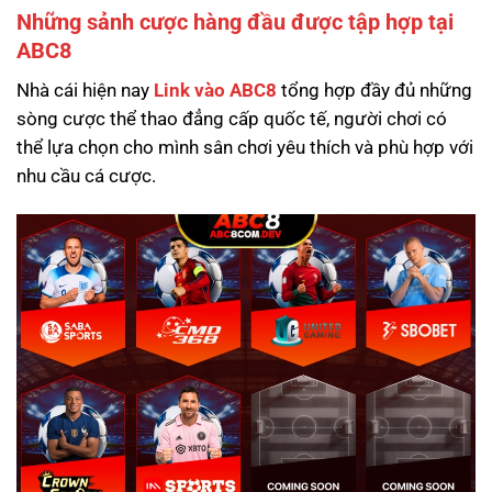
Những sảnh cược hàng đầu được tập hợp tại
ABC8
Nhà cái hiện nay
Link vào ABC8
tổng hợp đầy đủ những
sòng cược thể thao đẳng cấp quốc tế, người chơi có
thể lựa chọn cho mình sân chơi yêu thích và phù hợp với
nhu cầu cá cược.