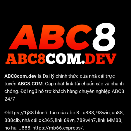
ABC8com.dev
là Đại lý chính thức của nhà cái trực
tuyến
ABC8.COM
. Cập nhật link tải chuẩn xác và nhanh
chóng. Đội ngũ hỗ trợ khách hàng chuyên nghiệp ABC8
24/7
Đhttps://1j88.blueối tác của abc 8:
u888
,
98win
,
uu88
,
888clb
,
nhà cái ok365
,
link 69vn
,
789win7
,
link MM88
,
no hu
,
U888
,
https://mb66.express/
,