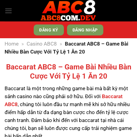
Bỏ
qua
nội
dung
ĐĂNG KÝ
ĐĂNG NHẬP
Home
»
Casino ABC8
»
Baccarat ABC8 – Game Bài
Nhiều Bàn Cược Với Tỷ Lệ 1 Ăn 20
Baccarat ABC8 – Game Bài Nhiều Bàn
Cược Với Tỷ Lệ 1 Ăn 20
Baccarat là một trong những game bài mà bất kỳ một
sảnh casino nào cũng phải sở hữu. Đối với
Baccarat
ABC8
, chúng tôi luôn đầu tư mạnh mẽ khi sở hữu nhiều
điểm hấp dẫn từ đa dạng bàn cược cho đến tỷ lệ cược
canh tranh. Đảm bảo khi đến với baccarat tại nhà cái
chúng tôi, bạn sẽ luôn được cung cấp trải nghiệm game
bài hấp dẫn nhất.