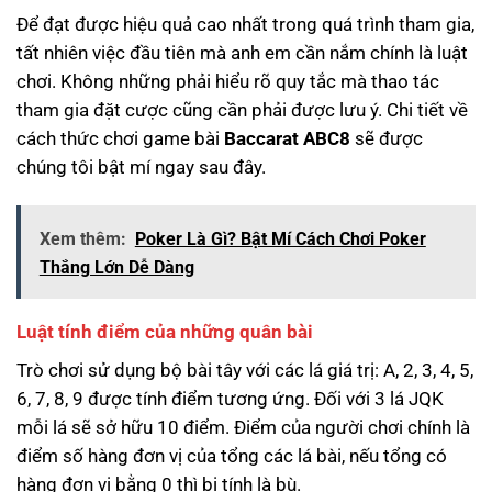
Để đạt được hiệu quả cao nhất trong quá trình tham gia,
tất nhiên việc đầu tiên mà anh em cần nắm chính là luật
chơi. Không những phải hiểu rõ quy tắc mà thao tác
tham gia đặt cược cũng cần phải được lưu ý. Chi tiết về
cách thức chơi game bài
Baccarat ABC8
sẽ được
chúng tôi bật mí ngay sau đây.
Xem thêm:
Poker Là Gì? Bật Mí Cách Chơi Poker
Thắng Lớn Dễ Dàng
Luật tính điểm của những quân bài
Trò chơi sử dụng bộ bài tây với các lá giá trị: A, 2, 3, 4, 5,
6, 7, 8, 9 được tính điểm tương ứng. Đối với 3 lá JQK
mỗi lá sẽ sở hữu 10 điểm. Điểm của người chơi chính là
điểm số hàng đơn vị của tổng các lá bài, nếu tổng có
hàng đơn vị bằng 0 thì bị tính là bù.