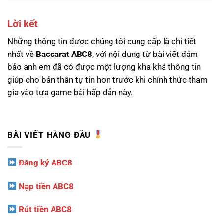
Lời kết
Những thông tin được chúng tôi cung cấp là chi tiết
nhất về
Baccarat
ABC8
, với nội dung từ bài viết đảm
bảo anh em đã có được một lượng kha khá thông tin
giúp cho bản thân tự tin hơn trước khi chính thức tham
gia vào tựa game bài hấp dẫn này.
BÀI VIẾT HÀNG ĐẦU
Đăng ký ABC8
Nạp tiền ABC8
Rút tiền ABC8