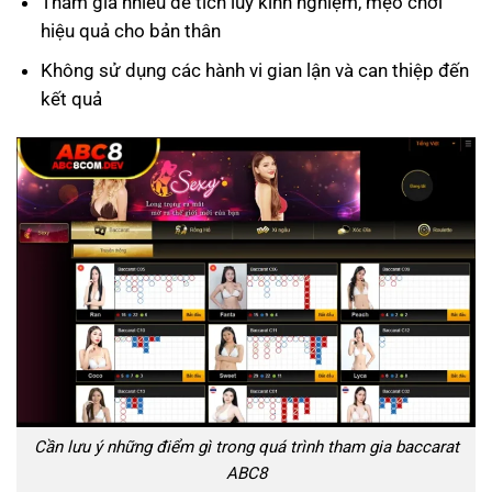
Tham gia nhiều để tích lũy kinh nghiệm, mẹo chơi
hiệu quả cho bản thân
Không sử dụng các hành vi gian lận và can thiệp đến
kết quả
Cần lưu ý những điểm gì trong quá trình tham gia baccarat
ABC8