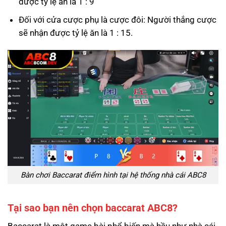
được tỷ lệ ăn là 1 : 9
Đối với cửa cược phụ là cược đôi: Người thắng cược
sẽ nhận được tỷ lệ ăn là 1 : 15.
Bàn chơi Baccarat điểm hình tại hệ thống nhà cái ABC8
Tại sao bạn nên chọn baccarat ABC8?
Baccarat là một game bài phổ biến mà hầu như nhà cái